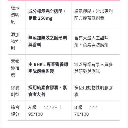
標示
成分標示完全透明，
標示模糊，常以專利
透明
足量 250mg
配方掩蓋低劑量
度
添加
無添加無效之賦形劑
含有大量人工甜味
物控
與香料
劑、色素與防腐劑
制
營養
由 BHK’s 專業營養師
缺乏專業背景人員參
師推
團隊嚴格監製
與研發與測試
薦
膠囊
採用純素食膠囊，素
多使用動物性明膠膠
劑型
食者友善
囊
綜合
A 級 ｜ ⭐⭐⭐⭐⭐ ｜
B 級 ｜ ⭐⭐⭐ ｜
評分
95/100
70/100