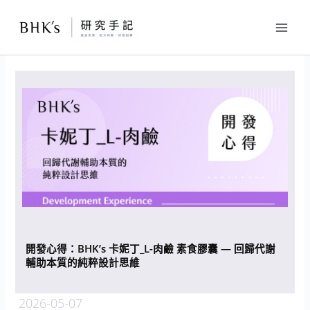
跳
至
主
要
內
容
開發心得：BHK’s 卡妮丁_L-肉鹼 素食膠囊 — 回歸代謝
輔助本質的純粹設計思維
2026-05-07