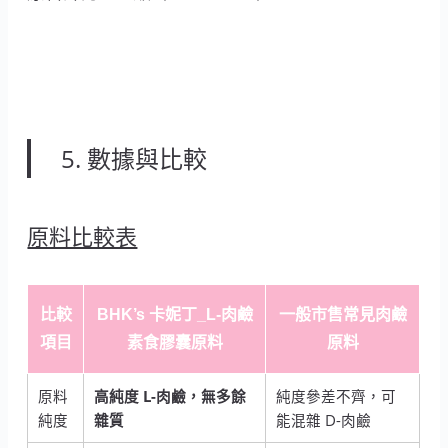
5. 數據與比較
原料比較表
比較
BHK’s 卡妮丁_L-肉鹼
一般市售常見肉鹼
項目
素食膠囊原料
原料
原料
高純度 L-肉鹼，無多餘
純度參差不齊，可
純度
雜質
能混雜 D-肉鹼