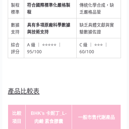
製程
符合國際標準化嚴格製
傳統化學合成，缺
標準
程
乏嚴格品管
數據
具有多項原廠科學數據
缺乏具體文獻與實
支持
與技術支持
驗數據佐證
綜合
A 級 ｜ ⭐⭐⭐⭐⭐ ｜
C 級 ｜ ⭐⭐⭐ ｜
評分
95/100
60/100
產品比較表
比較
BHK’s 卡妮丁_L-
一般市售代謝產品
項目
肉鹼 素食膠囊