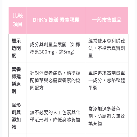
比較
BHK’s 婕漾 素食膠囊
一般市售競品
項目
標示
經常使用專利隱藏
成分與劑量全展開（如橄
透明
法，不標示真實劑
欖葉300mg、鋅5mg）
度
量
營養
針對消費者痛點，精準調
單純追求高劑量單
師建
配植萃與必需營養素的協
一成分，忽略整體
議原
同配方
平衡
則
賦形
常添加過多著色
劑與
無不必要的人工色素與化
劑、防腐劑與無效
添加
學賦形劑，降低身體負擔
填充物
物