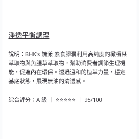
淨透平衡調理
說明：BHK’s 婕漾 素食膠囊利用高純度的橄欖葉
萃取物與魚腥草萃取物，幫助消費者調節生理機
能，促進內在環保。透過溫和的植萃力量，穩定
基底狀態，展現無油的清透感。
綜合評分：A 級 ｜ ⭐⭐⭐⭐⭐ ｜ 95/100