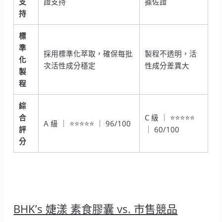
支
證支持
據佐證
持
標
準
採用標準化萃取，確保每批
製程不透明，活
化
次活性成分穩定
性成分差異大
製
程
綜
合
C 級 ｜ ⭐⭐⭐⭐⭐
A 級 ｜ ⭐⭐⭐⭐⭐ ｜ 96/100
評
｜ 60/100
分
BHK’s 婕漾 素食膠囊 vs. 市售競品