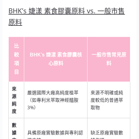
BHK’s 婕漾 素食膠囊原料 vs. 一般市售
原料
比
較
BHK’s 婕漾 素食膠囊核
一般市售常見原
項
心原料
料
目
來
嚴選國際大廠高純度植萃
來源不明確或純
源
（如專利米萃取神經醯胺
度較低的普通萃
純
3%）
取物
度
數
據
具備原廠實驗數據與專利認
缺乏原廠實驗數