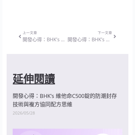
上一頁
下一篇
上一文章
下一文章
開發心得：BHK’s 兒童綜合維他命 咀嚼錠 熱帶水果口味 — 兼顧適口性與精準補給的兒童營養設計思維
開發心得：BHK’s 青春引力 奢潤錠EX — 突破表層保養迷思與深層機能調節的營養設計思維
延伸閱讀
開發心得：BHK’s 維他命C500錠的防潮封存
技術與複方協同配方思維
2026/05/28