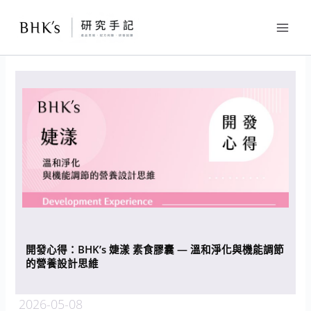
跳
至
主
要
內
容
開發心得：BHK’s 婕漾 素食膠囊 — 溫和淨化與機能調節
的營養設計思維
2026-05-08