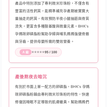
產品中特別添加了專利微米珍珠粉，不僅含有
豐富的活性鈣質，能精準補充孕產期被寶寶大
量抽走的鈣質，有效預防半夜小腿抽筋與骨質
流失，更富含多種胺基酸與微量元素。BHK’s
孕媽咪卵磷脂粉幫助孕婦與哺乳媽媽強健骨骼
與牙齒，提供母嬰所需的雙效營養。
⭐⭐⭐⭐⭐
95 / 100
A 級
產後熬夜去暗沉
有別於市面上單一配方的卵磷脂，BHK’s 孕媽
咪卵磷脂粉藉由專利微米珍珠粉的特性，快速
修復因睡眠不足導致的肌膚蠟黃。幫助媽媽們