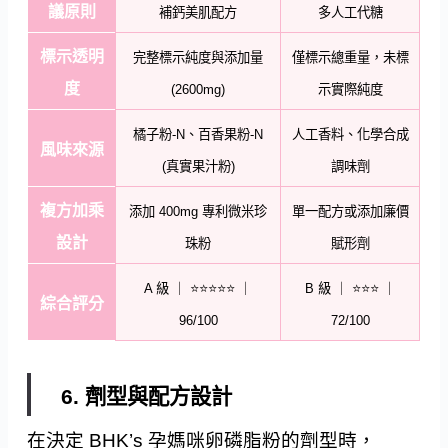
議原則
補鈣美肌配方
多人工代糖
標示透明
完整標示純度與添加量
僅標示總重量，未標
度
(2600mg)
示實際純度
橘子粉-N、百香果粉-N
人工香料、化學合成
風味來源
(真實果汁粉)
調味劑
複方加乘
添加 400mg 專利微米珍
單一配方或添加廉價
設計
珠粉
賦形劑
A 級 ｜ ⭐⭐⭐⭐⭐ ｜
B 級 ｜ ⭐⭐⭐ ｜
綜合評分
96/100
72/100
6. 劑型與配方設計
在決定 BHK’s 孕媽咪卵磷脂粉的劑型時，