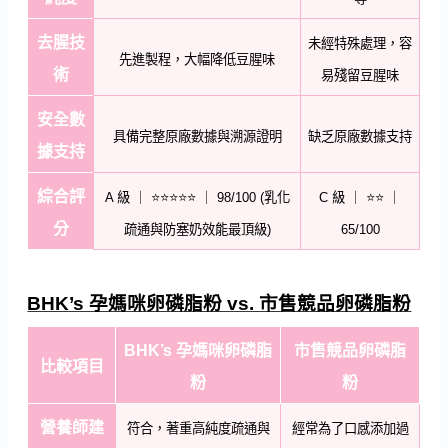
去腥技
未經特殊處理，容
先進製程，大幅降低豆腥味
術
易殘留豆腥味
安全數
具備完整原廠數據與溯源證明
缺乏原廠數據支持
據支持
綜合評
A 級 ｜ ⭐⭐⭐⭐⭐ ｜ 98/100 (乳化
C 級 ｜ ⭐⭐ ｜
分
疏通與防塞奶效能最頂級)
65/100
BHK’s 孕媽咪卵磷脂粉 vs. 市售競品卵磷脂粉
BHK’s 孕媽咪卵磷脂
市售競品卵磷脂
比較項目
粉
粉
營養師建
符合，著重高純度疏通與
經常為了口感添加過