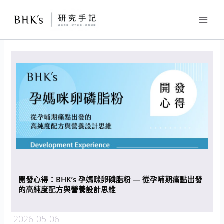
跳
至
主
要
內
容
開發心得：BHK’s 孕媽咪卵磷脂粉 — 從孕哺期痛點出發
的高純度配方與營養設計思維
2026-05-06