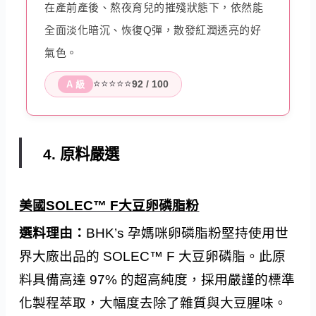
在產前產後、熬夜育兒的摧殘狀態下，依然能
全面淡化暗沉、恢復Q彈，散發紅潤透亮的好
氣色。
⭐⭐⭐⭐⭐
92 / 100
A 級
4. 原料嚴選
美國SOLEC™ F大豆卵磷脂粉
選料理由：
BHK’s 孕媽咪卵磷脂粉堅持使用世
界大廠出品的 SOLEC™ F 大豆卵磷脂。此原
料具備高達 97% 的超高純度，採用嚴謹的標準
化製程萃取，大幅度去除了雜質與大豆腥味。