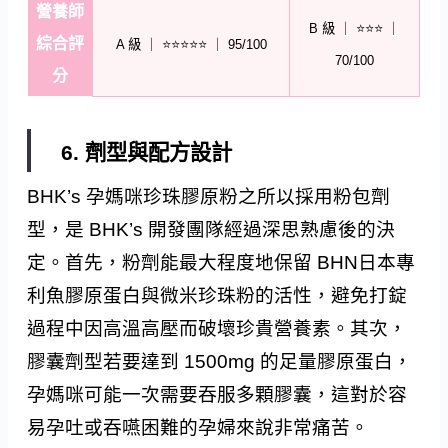
營養師
B 級 ｜ ⭐⭐⭐ ｜
綜合評
A 級 ｜ ⭐⭐⭐⭐⭐ ｜ 95/100
70/100
分
6. 劑型與配方設計
BHK’s 孕媽咪珍珠膠原粉之所以採用粉包劑
型，是 BHK’s 開發團隊經過深思熟慮後的決
定。首先，粉劑能最大程度地保留 BHN日本專
利魚膠原蛋白與微米珍珠粉的活性，避免打錠
過程中因高溫高壓而破壞珍貴營養素。其次，
膠囊劑型若要達到 1500mg 的足量膠原蛋白，
孕媽咪可能一次需要吞服多顆膠囊，這對於容
易孕吐或吞嚥困難的孕婦來說非常痛苦。