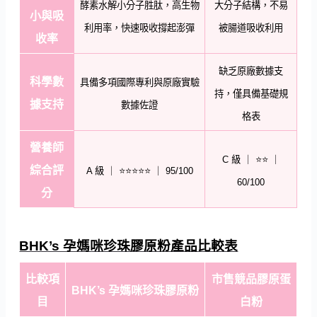
酵素水解小分子胜肽，高生物
大分子結構，不易
小與吸
利用率，快速吸收撐起澎彈
被腸道吸收利用
收率
缺乏原廠數據支
科學數
具備多項國際專利與原廠實驗
持，僅具備基礎規
據支持
數據佐證
格表
營養師
C 級 ｜ ⭐⭐ ｜
綜合評
A 級 ｜ ⭐⭐⭐⭐⭐ ｜ 95/100
60/100
分
BHK’s 孕媽咪珍珠膠原粉產品比較表
比較項
市售競品膠原蛋
BHK’s 孕媽咪珍珠膠原粉
目
白粉