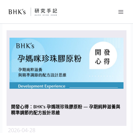
跳
至
主
要
內
容
開發心得：BHK’s 孕媽咪珍珠膠原粉 — 孕期純粹滋養與
精準調節的配方設計思維
2026-04-28