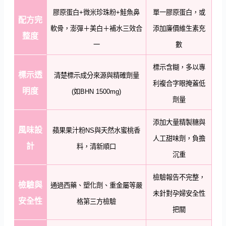
膠原蛋白+微米珍珠粉+鮭魚鼻
單一膠原蛋白，或
配方完
軟骨，澎彈＋美白＋補水三效合
添加廉價維生素充
整度
一
數
標示含糊，多以專
標示透
清楚標示成分來源與精確劑量
利複合字眼掩蓋低
明度
(如BHN 1500mg)
劑量
添加大量精製糖與
風味設
蘋果果汁粉NS與天然水蜜桃香
人工甜味劑，負擔
計
料，清新順口
沉重
檢驗報告不完整，
檢驗與
通過西藥、塑化劑、重金屬等嚴
未針對孕婦安全性
安全性
格第三方檢驗
把關