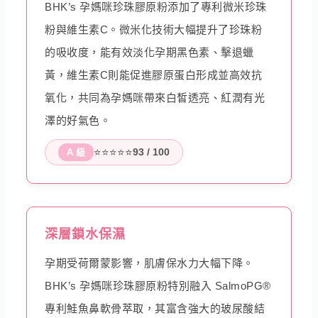
BHK’s 孕媽咪珍珠膠原粉添加了專利微米珍珠
粉與維生素C。微米化技術大幅提升了珍珠粉
的吸收度，能有效淡化孕期黑色素、擊退蠟
黃，維生素C則能促進膠原蛋白形成並高效抗
氧化，共同為孕媽咪帶來白皙透亮、紅潤有光
澤的好氣色。
⭐⭐⭐⭐⭐
93 / 100
A 級
深層鎖水保濕
孕期受荷爾蒙影響，肌膚保水力大幅下降。
BHK’s 孕媽咪珍珠膠原粉特別融入 SalmoPG®
專利鮭魚鼻軟骨萃取，其富含強大的玻尿酸結