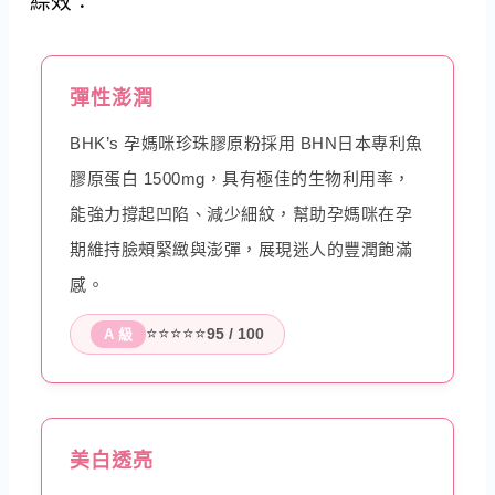
綜效：
彈性澎潤
BHK’s 孕媽咪珍珠膠原粉採用 BHN日本專利魚
膠原蛋白 1500mg，具有極佳的生物利用率，
能強力撐起凹陷、減少細紋，幫助孕媽咪在孕
期維持臉頰緊緻與澎彈，展現迷人的豐潤飽滿
感。
⭐⭐⭐⭐⭐
95 / 100
A 級
美白透亮