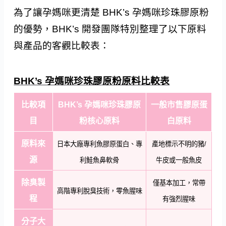
為了讓孕媽咪更清楚 BHK’s 孕媽咪珍珠膠原粉
的優勢，BHK’s 開發團隊特別整理了以下原料
與產品的客觀比較表：
BHK’s 孕媽咪珍珠膠原粉原料比較表
比較項
BHK’s 孕媽咪珍珠膠原
一般市售膠原蛋
目
粉核心原料
白原料
原料來
日本大廠專利魚膠原蛋白、專
產地標示不明的豬/
源
利鮭魚鼻軟骨
牛皮或一般魚皮
除臭製
僅基本加工，常帶
高階專利脫臭技術，零魚腥味
程
有強烈腥味
分子大