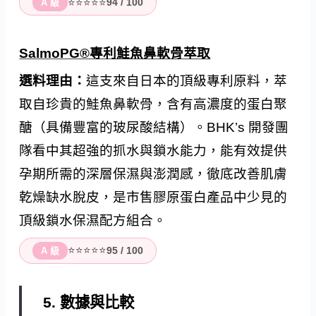
⭐⭐⭐⭐⭐
94 / 100
A 級
SalmoPG®專利鮭魚鼻軟骨萃取
選料理由：
這支來自日本的頂級專利原料，萃
取自珍貴的鮭魚鼻軟骨，含有高濃度的蛋白聚
醣（具備豐富的玻尿酸結構）。BHK’s 開發團
隊看中其超強的抓水與鎖水能力，能有效提供
孕期所需的深層保濕與澎潤感，徹底改善肌膚
乾燥缺水脫皮，是市售膠原蛋白產品中少見的
頂級鎖水保濕配方組合。
⭐⭐⭐⭐⭐
95 / 100
A 級
5. 數據與比較