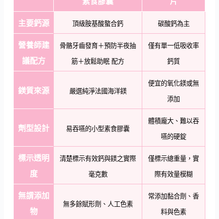
素食膠囊
片
主要鈣源
頂級胺基酸螯合鈣
碳酸鈣為主
營養師建
骨骼牙齒發育＋預防半夜抽
僅有單一低吸收率
議配方
筋＋放鬆助眠 配方
鈣質
便宜的氧化鎂或無
鎂質來源
嚴選純淨法國海洋鎂
添加
體積龐大、難以吞
劑型設計
易吞嚥的小型素食膠囊
嚥的硬錠
標示透明
清楚標示有效鈣與鎂之實際
僅標示總重量，實
度
毫克數
際有效量模糊
無謂添加
常添加黏合劑、香
無多餘賦形劑、人工色素
物
料與色素