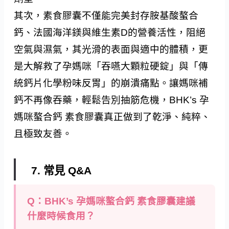
其次，素食膠囊不僅能完美封存胺基酸螯合
鈣、法國海洋鎂與維生素D的營養活性，阻絕
空氣與濕氣，其光滑的表面與適中的體積，更
是大解救了孕媽咪「吞嚥大顆粒硬錠」與「傳
統鈣片化學粉味反胃」的崩潰痛點。讓媽咪補
鈣不再像吞藥，輕鬆告別抽筋危機，BHK’s 孕
媽咪螯合鈣 素食膠囊真正做到了乾淨、純粹、
且極致友善。
7. 常見 Q&A
Q：BHK’s 孕媽咪螯合鈣 素食膠囊建議
什麼時候食用？