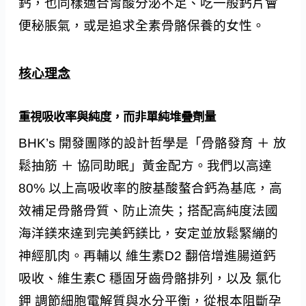
鈣，也同樣適合胃酸分泌不足、吃一般鈣片會
便秘脹氣，或是追求全素骨骼保養的女性。
核心理念
重視吸收率與純度，而非單純堆疊劑量
BHK’s 開發團隊的設計哲學是「骨骼發育 ＋ 放
鬆抽筋 ＋ 協同助眠」黃金配方。我們以高達
80% 以上高吸收率的胺基酸螯合鈣為基底，高
效補足骨骼骨質、防止流失；搭配高純度法國
海洋鎂來達到完美鈣鎂比，安定並放鬆緊繃的
神經肌肉。再輔以 維生素D2 翻倍增進腸道鈣
吸收、維生素C 穩固牙齒骨骼排列，以及 氯化
鉀 調節細胞電解質與水分平衡，從根本阻斷孕