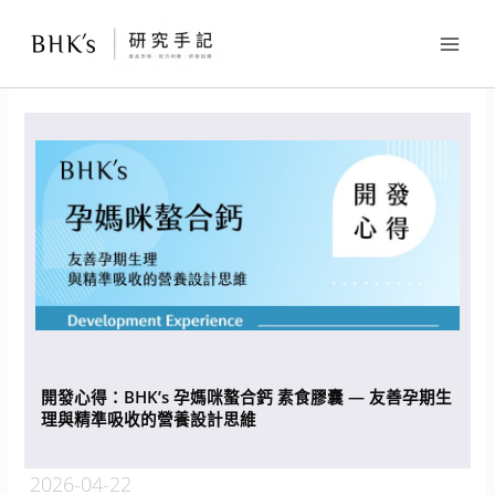
跳
至
主
要
內
容
開發心得：BHK’s 孕媽咪螯合鈣 素食膠囊 — 友善孕期生
理與精準吸收的營養設計思維
2026-04-22