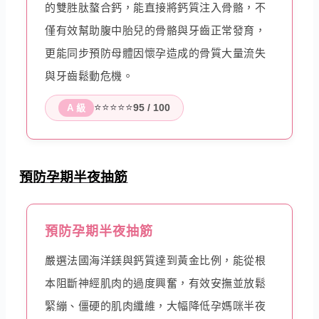
的雙胜肽螯合鈣，能直接將鈣質注入骨骼，不
僅有效幫助腹中胎兒的骨骼與牙齒正常發育，
更能同步預防母體因懷孕造成的骨質大量流失
與牙齒鬆動危機。
⭐⭐⭐⭐⭐
95 / 100
A 級
預防孕期半夜抽筋
預防孕期半夜抽筋
嚴選法國海洋鎂與鈣質達到黃金比例，能從根
本阻斷神經肌肉的過度興奮，有效安撫並放鬆
緊繃、僵硬的肌肉纖維，大幅降低孕媽咪半夜