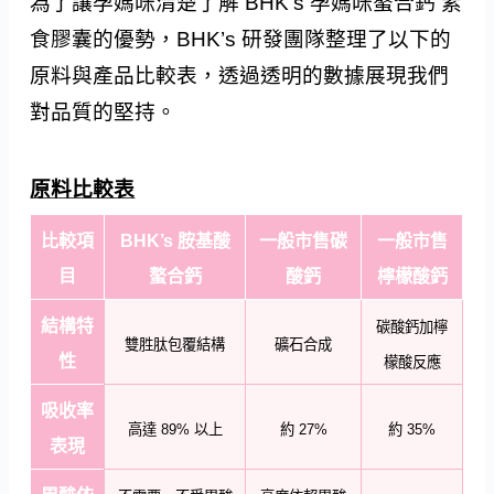
為了讓孕媽咪清楚了解 BHK’s 孕媽咪螯合鈣 素
食膠囊的優勢，BHK’s 研發團隊整理了以下的
原料與產品比較表，透過透明的數據展現我們
對品質的堅持。
原料比較表
比較項
BHK’s 胺基酸
一般市售碳
一般市售
目
螯合鈣
酸鈣
檸檬酸鈣
結構特
碳酸鈣加檸
雙胜肽包覆結構
礦石合成
性
檬酸反應
吸收率
高達 89% 以上
約 27%
約 35%
表現