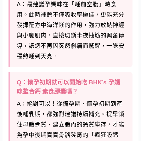
A：最建議孕媽咪在「睡前空腹」時食
用。此時補鈣不僅吸收率極佳，更能充分
發揮配方中海洋鎂的作用，強力放鬆神經
與小腿肌肉，直接切斷半夜抽筋的興奮傳
導，讓您不再因突然劇痛而驚醒，一覺安
穩熟睡到天亮。
Q：懷孕初期就可以開始吃 BHK’s 孕媽
咪螯合鈣 素食膠囊嗎？
A：絕對可以！從備孕期、懷孕初期到產
後哺乳期，都強烈建議持續補充。提早鎖
住母體骨質、建立體內的鈣質庫存，才能
為孕中後期寶寶骨骼發育的「瘋狂吸鈣