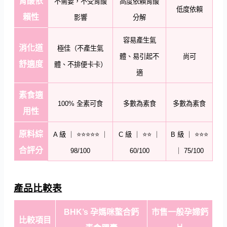
胃酸依
不需要，不受胃酸
高度依賴胃酸
低度依賴
賴性
影響
分解
容易產生氣
消化道
極佳（不產生氣
體、易引起不
尚可
舒適度
體、不排便卡卡）
適
素食適
100% 全素可食
多數為素食
多數為素食
用性
原料綜
A 級 ｜ ⭐⭐⭐⭐⭐ ｜
C 級 ｜ ⭐⭐ ｜
B 級 ｜ ⭐⭐⭐
合評分
98/100
60/100
｜ 75/100
產品比較表
BHK’s 孕媽咪螯合鈣
市售一般孕婦鈣
比較項目