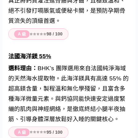
真正將鈣質灌注進骨骼與牙齒，且極致溫和、
絕不引發打嗝脹氣或便秘卡關，是預防孕期骨
質流失的頂級首選。
⭐⭐⭐⭐⭐
98 / 100
A 級
法國海洋鎂 55%
選料理由：
BHK’s 團隊選用來自法國純淨海域
的天然海水提取物。此海洋鎂具有高達 55% 的
超高鎂含量，製程溫和無化學殘留，且富含多
種海洋微量元素。與鈣協同能快速安定過度緊
繃的肌肉與神經網絡，是徹底終結小腿半夜抽
筋、引導身體深層放鬆好入睡的關鍵核心。
⭐⭐⭐⭐⭐
95 / 100
A 級