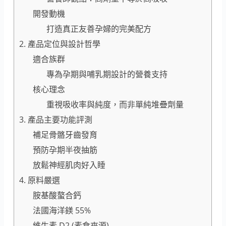
開發動機
打造真正友善孕婦的完美配方
2. 產品定位與設計哲學
適合族群
專為孕期與哺乳期設計的營養支持
核心理念
重視吸收率與純度，而非單純堆疊劑量
3. 產品主要功能評測
補足骨骼牙齒發育
預防孕期半夜抽筋
放鬆神經肌肉好入睡
4. 原料嚴選
胺基酸螯合鈣
法國海洋鎂 55%
維生素 D2 (素食來源)