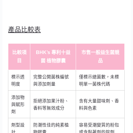
產品比較表
比較項
BHK’s 專利十益
市售一般益生菌競
目
菌 植物膠囊
品
標示透
完整公開菌株編號
僅標示總菌數，未標
明度
與添加劑量
明單一菌株代碼
添加物
拒絕添加果汁粉、
含有大量甜味劑、香
與賦形
香料等無效成分
料與色素
劑
劑型設
防潮性佳的純素植
容易受潮變質的粉包
計
物膠囊
或含黏著劑的錠劑