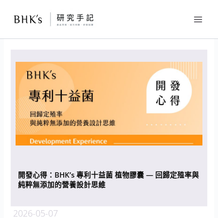
跳
至
主
要
內
容
開發心得：BHK’s 專利十益菌 植物膠囊 — 回歸定殖率與
純粹無添加的營養設計思維
2026-05-07