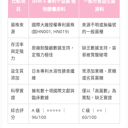
比較項
BHK’s 專利十益菌 植
一般市售益生菌
目
物膠囊原料
原料
菌株來
國際大廠授權專利菌株
來源不明或無編號
源
(如HN001, HN019)
的一般菌種
存活率
原廠耐酸鹼數據支持，
缺乏數據支持，容
與定殖
定殖力極佳
易被胃酸破壞
力
益生質
日本專利水溶性膳食纖
常添加果糖、蔗糖
添加
維
或劣質寡糖
科學實
擁有數十項國際文獻與
僅以「高菌數」為
證
臨床數據
賣點，缺乏實證
綜合評
A 級 ｜ ⭐⭐⭐⭐⭐ ｜
C 級 ｜ ⭐⭐ ｜
分
96/100
60/100