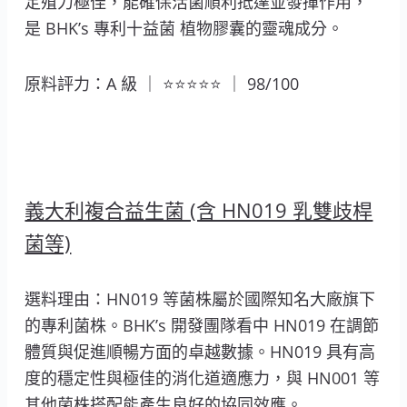
定殖力極佳，能確保活菌順利抵達並發揮作用，
是 BHK’s 專利十益菌 植物膠囊的靈魂成分。
原料評力：A 級 ｜ ⭐⭐⭐⭐⭐ ｜ 98/100
義大利複合益生菌 (含 HN019 乳雙歧桿
菌等)
選料理由：HN019 等菌株屬於國際知名大廠旗下
的專利菌株。BHK’s 開發團隊看中 HN019 在調節
體質與促進順暢方面的卓越數據。HN019 具有高
度的穩定性與極佳的消化道適應力，與 HN001 等
其他菌株搭配能產生良好的協同效應。