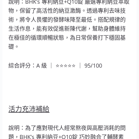
說明：BHK’s 專利納豆+Q10錠 嚴選專利納豆萃取
物，保留了高活性的納豆激酶。透過專利去味技
術，將令人畏懼的發酵味降至最低。搭配規律的
生活作息，能有效促進新陳代謝，幫助身體維持
在極佳的循環順暢狀態，為日常保養打下穩固基
礎。
綜合評分：A 級 ｜ ⭐⭐⭐⭐⭐ ｜ 95/100
活力充沛補給
說明：為了應對現代人經常熬夜與高壓消耗的問
題，BHK’s 專利納豆+Q10錠 巧妙融合了輔酵素