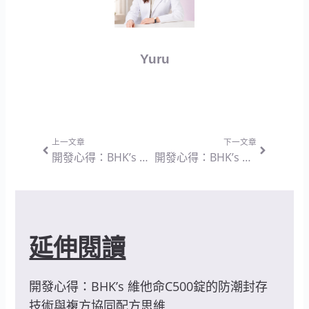
Yuru
上一頁
下一篇
上一文章
下一文章
開發心得：BHK’s 葉黃素+決明子 軟膠囊 — 突破單一配方侷限與中西合併的營養設計思維
開發心得：BHK’s 關立適 非變性二型膠原+蛋殼膜 膠囊 — 突破劑量迷思與強調協同吸收的營養設計思維
延伸閱讀
開發心得：BHK’s 維他命C500錠的防潮封存
技術與複方協同配方思維