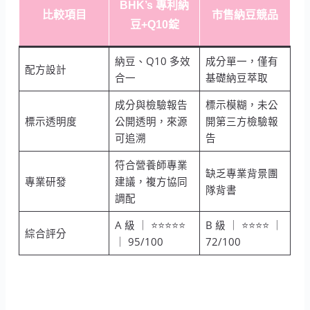
BHK’s 專利納
比較項目
市售納豆競品
豆+Q10錠
納豆、Q10 多效
成分單一，僅有
配方設計
合一
基礎納豆萃取
成分與檢驗報告
標示模糊，未公
標示透明度
公開透明，來源
開第三方檢驗報
可追溯
告
符合營養師專業
缺乏專業背景團
專業研發
建議，複方協同
隊背書
調配
A 級 ｜ ⭐⭐⭐⭐⭐
B 級 ｜ ⭐⭐⭐⭐ ｜
綜合評分
｜ 95/100
72/100