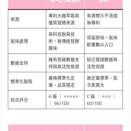
豆+Q10錠原料
原料
專利大廠萃取與
來源標示不清或
來源
優質發酵來源
無專利
高科技脫臭技
保留原味，氣味
氣味處理
術，無傳統發酵
較重難以入口
腥味
擁有原廠數據支
缺乏實證數據與
數據支持
持與高活性檢測
活性保證
嚴格標準化定
無定量標準，批
標準化製程
量，品質穩定
次差異大
A 級 ｜ ⭐⭐⭐⭐⭐
C 級 ｜ ⭐⭐⭐ ｜
綜合評分
｜ 96/100
60/100