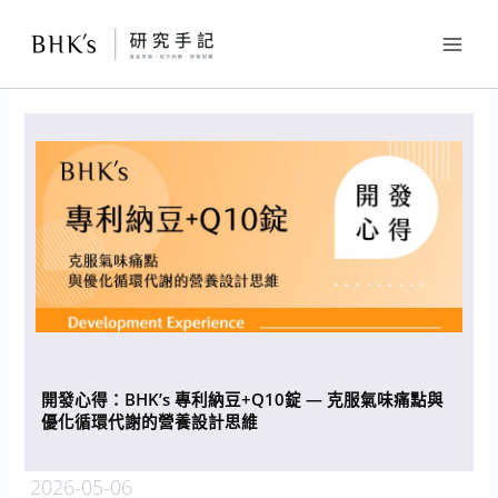
跳
至
主
要
內
容
開發心得：BHK’s 專利納豆+Q10錠 — 克服氣味痛點與
優化循環代謝的營養設計思維
2026-05-06