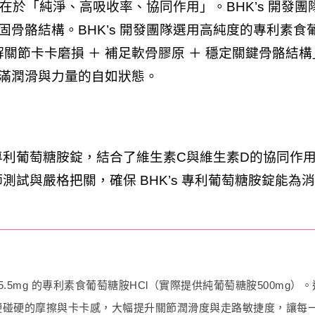
念在於「純淨、高吸收率、協同作用」。BHK’s 開發
骨骼結構。BHK’s 開發團隊選用高純度的專利素食葡
關節卡卡磨損 ＋ 補足軟骨膠原 ＋ 穩定關鍵骨骼結
滿潤滑與力量的自如狀態。
s 專利葡萄糖胺錠，結合了維生素C與維生素D的協同作
養師測試與嚴格把關，確保 BHK’s 專利葡萄糖胺錠能
15.5mg 的專利素食葡萄糖胺HCl（實際提供純葡萄糖胺500mg
硬碰硬的摩擦與卡卡感，大幅提升關節潤滑度與走路敏捷度，讓每