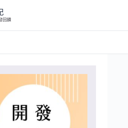
記
發回饋