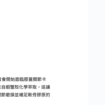
者會開始面臨膝蓋關節卡
來自蝦蟹殼化學萃取，這讓
關節磨損並補足軟骨膠原的