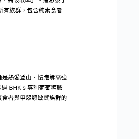
原、高吸收率」。這激發了
適合所有族群，包含純素食者
。
論是熱愛登山、慢跑等高強
BHK’s 專利葡萄糖胺
素食者與甲殼類敏感族群的