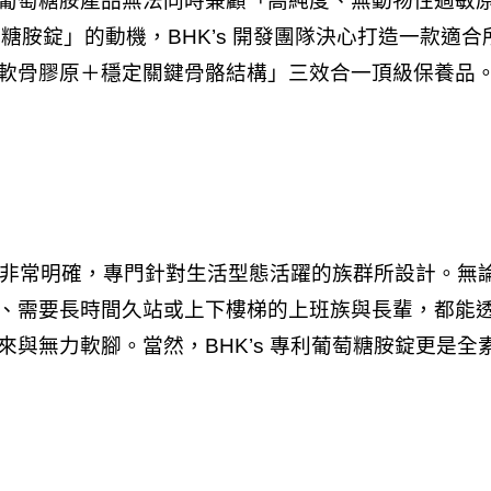
葡萄糖胺產品無法同時兼顧「高純度、無動物性過敏
利葡萄糖胺錠」的動機，BHK’s 開發團隊決心打造一款
軟骨膠原＋穩定關鍵骨骼結構」三效合一頂級保養品
定位非常明確，專門針對生活型態活躍的族群所設計。無
需要長時間久站或上下樓梯的上班族與長輩，都能透過 
與無力軟腳。當然，BHK’s 專利葡萄糖胺錠更是全