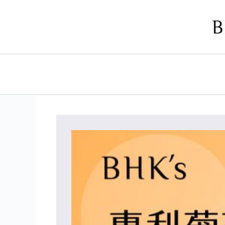
跳
至
主
要
內
容