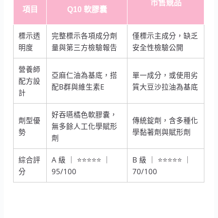
市售競品
項目
Q10 軟膠囊
標示透
完整標示各項成分劑
僅標示主成分，缺乏
明度
量與第三方檢驗報告
安全性檢驗公開
營養師
亞麻仁油為基底，搭
單一成分，或使用劣
配方設
配B群與維生素E
質大豆沙拉油為基底
計
好吞嚥橘色軟膠囊，
劑型優
傳統錠劑，含多種化
無多餘人工化學賦形
勢
學黏著劑與賦形劑
劑
綜合評
A 級 ｜ ⭐⭐⭐⭐⭐ ｜
B 級 ｜ ⭐⭐⭐⭐⭐ ｜
分
95/100
70/100