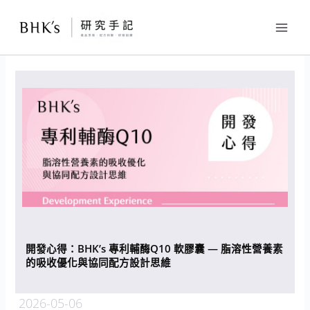
跳
至
主
要
內
容
開發心得：BHK’s 專利輔酶Q10 軟膠囊 — 脂溶性營養素
的吸收優化與協同配方設計思維
2026-05-06