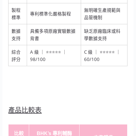
製程
無明確生產規範與
專利標準化嚴格製程
標準
品管機制
數據
具備多項原廠實驗數據
缺乏原廠臨床或科
支持
背書
學數據支持
綜合
A 級 ｜ ⭐⭐⭐⭐⭐ ｜
C 級 ｜ ⭐⭐⭐⭐⭐ ｜
評分
98/100
60/100
產品比較表
比較
BHK’s 專利輔酶