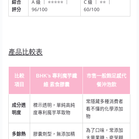
綜合
A 級 ｜ ⭐⭐⭐⭐⭐ ｜
C 級 ｜ ⭐⭐ ｜
評分
96/100
60/100
產品比較表
比較
BHK’s 專利魔芋纖
市售一般飽足感代
項目
維 素食膠囊
餐沖泡飲
常隱藏多種消費者
成分透
標示透明，單純高純
看不懂的化學添加
明度
度專利魔芋萃取物
物
為了口味，常添加
多餘熱
膠囊劑型，無添加精
大量果糖、麥芽糊