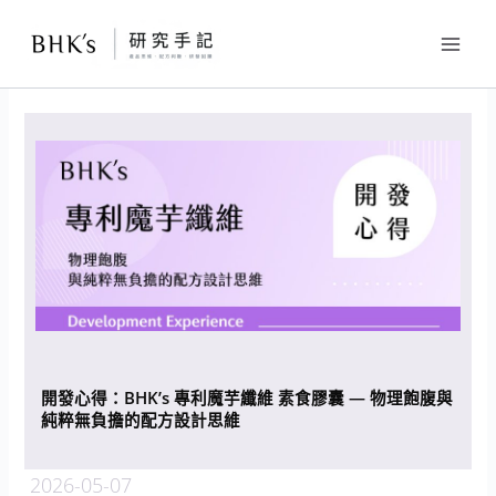
跳
至
主
要
內
容
開發心得：BHK’s 專利魔芋纖維 素食膠囊 — 物理飽腹與
純粹無負擔的配方設計思維
2026-05-07