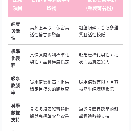
比較
BHK’s 專利魔芋萃
一般市售魔芋粉
項目
取物
（粗製蒟蒻粉）
純度
高純度萃取，保留高
粗細粉碎，含較多雜
與活
活性葡甘露聚醣
質且活性較低
性
標準
具備原廠專利標準化
缺乏標準化製程，批
化製
製程，品質極度穩定
次間品質差異大
程
吸水
吸水倍數極高，提供
吸水倍數有限，且容
膨脹
穩定且持久的飽足感
易產生結塊與脹氣
率
科學
具備多項國際實驗數
缺乏具體且透明的科
數據
據與高標準安全背書
學實驗數據支持
支持