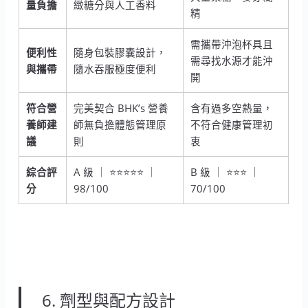
量負擔
緻糖分與人工香料
精
需攜帶沖泡杯具且
便利性
隨身包裝膠囊設計，
需尋找水源才能沖
與攜帶
隨水吞服極度便利
開
符合營
完美契合 BHK’s 營養
含有過多空熱量，
養師建
師無負擔體態管理原
不符合健康管理初
議
則
衷
綜合評
A 級 ｜ ⭐⭐⭐⭐⭐ ｜
B 級 ｜ ⭐⭐⭐ ｜
分
98/100
70/100
6. 劑型與配方設計