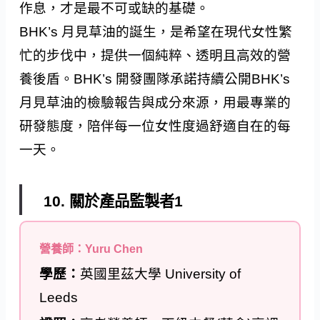
作息，才是最不可或缺的基礎。
BHK’s 月見草油的誕生，是希望在現代女性繁
忙的步伐中，提供一個純粹、透明且高效的營
養後盾。BHK’s 開發團隊承諾持續公開BHK’s
月見草油的檢驗報告與成分來源，用最專業的
研發態度，陪伴每一位女性度過舒適自在的每
一天。
10. 關於產品監製者1
營養師：Yuru Chen
學歷：
英國里茲大學 University of
Leeds