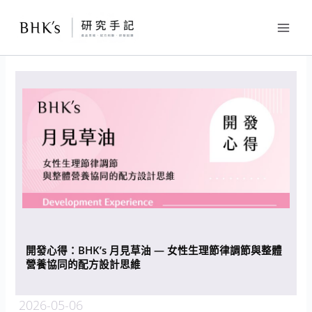
跳
至
主
要
內
容
開發心得：BHK’s 月見草油 — 女性生理節律調節與整體
營養協同的配方設計思維
2026-05-06