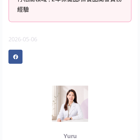
經驗
2026-05-06
Yuru