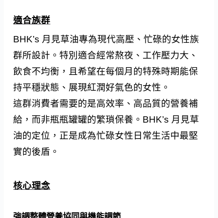
適合族群
BHK’s 月見草油專為現代高壓、忙碌的女性族
群所設計。特別適合經常熬夜、工作壓力大、
飲食不均衡，且希望在每個月的特殊時期能保
持平穩狀態、展現紅潤好氣色的女性。
這群消費者需要的是高效率、高品質的營養補
給，而非瓶瓶罐罐的繁瑣保養。BHK’s 月見草
油的定位，正是成為忙碌女性日常生活中最堅
實的後盾。
核心理念
強調整體營養協同與機能調節