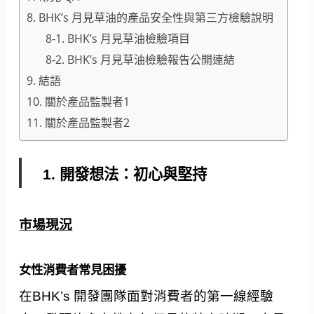
8. BHK’s 月見草油的產品安全性與第三方檢驗說明
8-1. BHK’s 月見草油檢驗項目
8-2. BHK’s 月見草油檢驗報告公開連結
9. 結語
10. 關於產品監製者1
11. 關於產品監製者2
1. 開發想法：初心與堅持
市場現況
女性消費者常見困擾
在BHK’s 開發團隊面對消費者的第一線經驗