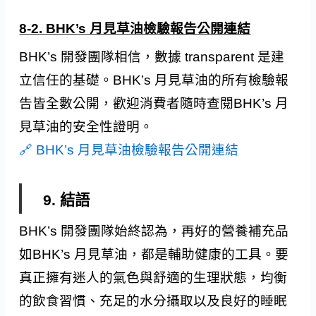
8-2. BHK’s 月見草油檢驗報告公開連結
BHK’s 開發團隊相信，數據 transparent 是建
立信任的基礎。BHK’s 月見草油的所有檢驗報
告皆全數公開，歡迎消費者隨時查閱BHK’s 月
見草油的安全性證明。
🔗 BHK’s 月見草油檢驗報告公開連結
9. 結語
BHK’s 開發團隊始終認為，再好的營養補充品
如BHK’s 月見草油，都是輔助健康的工具。要
真正擁有迷人的氣色與舒適的生理狀態，均衡
的飲食習慣、充足的水分攝取以及良好的睡眠