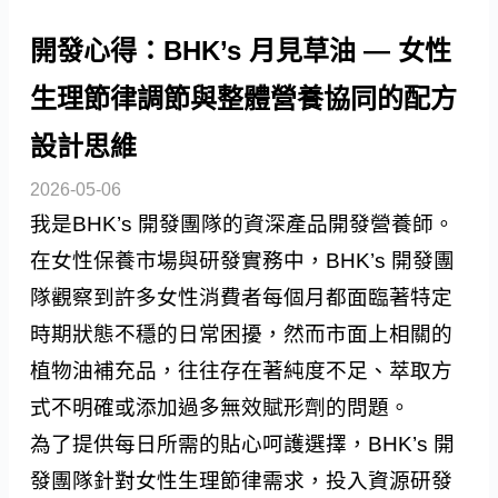
開發心得：BHK’s 月見草油 — 女性
生理節律調節與整體營養協同的配方
設計思維
2026-05-06
我是BHK’s 開發團隊的資深產品開發營養師。
在女性保養市場與研發實務中，BHK’s 開發團
隊觀察到許多女性消費者每個月都面臨著特定
時期狀態不穩的日常困擾，然而市面上相關的
植物油補充品，往往存在著純度不足、萃取方
式不明確或添加過多無效賦形劑的問題。
為了提供每日所需的貼心呵護選擇，BHK’s 開
發團隊針對女性生理節律需求，投入資源研發