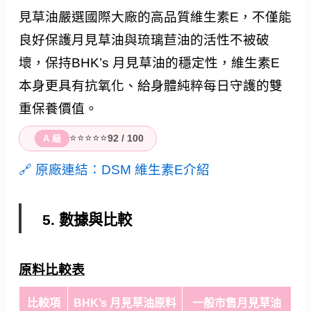
見草油嚴選國際大廠的高品質維生素E，不僅能
良好保護月見草油與琉璃苣油的活性不被破
壞，保持BHK’s 月見草油的穩定性，維生素E
本身更具有抗氧化、給身體純粹每日守護的雙
重保養價值。
⭐⭐⭐⭐⭐
92 / 100
A 級
🔗 原廠連結：DSM 維生素E介紹
5. 數據與比較
原料比較表
比較項
BHK’s 月見草油原料
一般市售月見草油