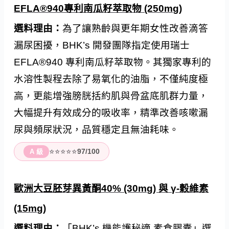
EFLA®940專利南瓜籽萃取物 (250mg)
選料理由：
為了讓熟齡與更年期女性改善滴答
漏尿困擾，BHK’s 開發團隊指定使用瑞士
EFLA®940 專利南瓜籽萃取物。其獨家專利的
水溶性製程去除了易氧化的油脂，不僅純度極
高，更能增強膀胱括約肌與骨盆底肌群力量，
大幅提升有效成分的吸收率，精準改善咳嗽漏
尿與頻尿狀況，品質穩定且無油耗味。
⭐⭐⭐⭐⭐
97/100
A 級
歐洲大豆胚芽異黃酮40% (30mg) 與 γ-穀維素
(15mg)
選料理由：
「BHK’s 機能護秘適 素食膠囊」選