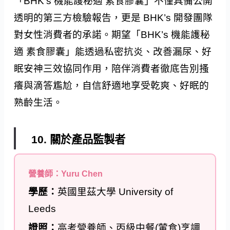
「BHK’s 機能護秘適 素食膠囊」不僅具備公開
透明的第三方檢驗報告，更是 BHK’s 開發團隊
對女性消費者的承諾。期望「BHK’s 機能護秘
適 素食膠囊」能透過私密抗炎、改善漏尿、好
眠安神三效協同作用，陪伴消費者徹底告別搔
癢與滴答尷尬，自信舒適地享受乾爽、好眠的
熟齡生活。
10. 關於產品監製者
營養師：Yuru Chen
學歷：
英國里茲大學 University of
Leeds
證照：
高考營養師、丙級中餐(葷食)烹調