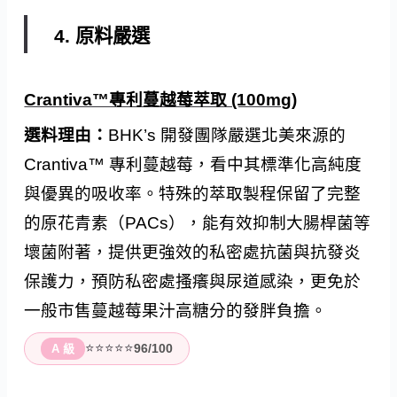
4. 原料嚴選
Crantiva™專利蔓越莓萃取 (100mg)
選料理由：
BHK’s 開發團隊嚴選北美來源的
Crantiva™ 專利蔓越莓，看中其標準化高純度
與優異的吸收率。特殊的萃取製程保留了完整
的原花青素（PACs），能有效抑制大腸桿菌等
壞菌附著，提供更強效的私密處抗菌與抗發炎
保護力，預防私密處搔癢與尿道感染，更免於
一般市售蔓越莓果汁高糖分的發胖負擔。
⭐⭐⭐⭐⭐
96/100
A 級