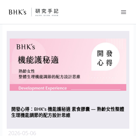
跳
至
主
要
內
容
開發心得：BHK’s 機能護秘適 素食膠囊 — 熟齡女性整體
生理機能調節的配方設計思維
2026-05-06