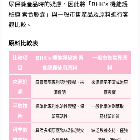
尿保養產品時的疑慮，因此將「BHK’s 機能護
秘適 素食膠囊」與一般市售產品及原料進行客
觀比較。
原料比較表
比較項
BHK’s 機能護秘適 素
一般市售常見原
目
食膠囊使用原料
料
來源追
原廠國際專利認證授權，來
來源標示不清或無原
溯
源透明
廠授權
萃取技
標準化專利水溶性製程、保
一般化學溶劑萃取，
術
留高活性
易殘留雜質
科學數
具備多項原廠臨床測試與安
缺乏數據支持，僅強