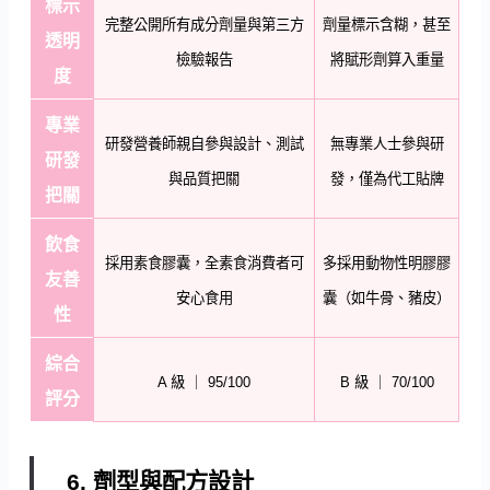
標示
完整公開所有成分劑量與第三方
劑量標示含糊，甚至
透明
檢驗報告
將賦形劑算入重量
度
專業
研發營養師親自參與設計、測試
無專業人士參與研
研發
與品質把關
發，僅為代工貼牌
把關
飲食
採用素食膠囊，全素食消費者可
多採用動物性明膠膠
友善
安心食用
囊（如牛骨、豬皮）
性
綜合
A 級 ｜ 95/100
B 級 ｜ 70/100
評分
6. 劑型與配方設計