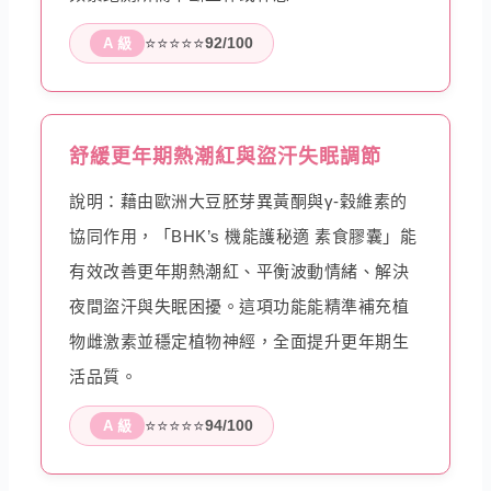
⭐⭐⭐⭐⭐
92/100
A 級
舒緩更年期熱潮紅與盜汗失眠調節
說明：藉由歐洲大豆胚芽異黃酮與γ-穀維素的
協同作用，「BHK’s 機能護秘適 素食膠囊」能
有效改善更年期熱潮紅、平衡波動情緒、解決
夜間盜汗與失眠困擾。這項功能能精準補充植
物雌激素並穩定植物神經，全面提升更年期生
活品質。
⭐⭐⭐⭐⭐
94/100
A 級