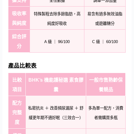
據支持
全性數據
調單一添加量
吸收率
特殊製程去除多餘脂肪，高
易含有過多無效油脂
與純度
純度好吸收
或遊離糖分
綜合評
A 級 ｜ 96/100
C 級 ｜ 60/100
分
產品比較表
比較
BHK’s 機能護秘適 素食膠
一般市售熟齡保
項目
囊
養競品
配方
私密抗炎 ＋ 改善頻尿漏尿 ＋ 舒
多為單一配方，消費
完整
緩更年期不適好眠（三效合一）
者需購買多瓶
度