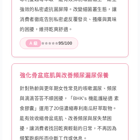
強效的私密處抗菌屏障。改變細菌叢生態，讓
消費者徹底告別私密處反覆發炎、搔癢與異味
的困擾，維持乾爽舒適。
⭐⭐⭐⭐⭐
95/100
A 級
強化骨盆底肌與改善頻尿漏尿保養
針對熟齡與更年期女性常見的咳嗽漏尿、頻尿
與滴滴答答不順困擾，「BHK’s 機能護秘適 素
食膠囊」運用了20倍濃縮專利南瓜籽萃取物。
能有效收縮骨盆底肌、改善頻尿與尿失禁困
擾，讓消費者找回乾爽輕鬆的日常，不再因為
頻繁跑廁所而中斷工作或休息。