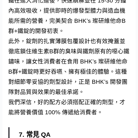
鐵在進入消化道後，快速崩解並在 15-30 分鐘
內高效吸收，提供即時的爆發型體力與造血機
能所需的營養，完美契合 BHK’s 璨研維他命B
群+鐵錠的開發初衷。
此外，錠劑的扎實薄膜包覆設計也有效掩蓋並
徹底鎖住維生素B群的臭味與鐵劑原有的噁心鐵
鏽味，讓女性消費者在食用 BHK’s 璨研維他命
B群+鐵錠時更好吞嚥、擁有極佳的體驗。這種
對細節零妥協的劑型設計，正是 BHK’s 開發團
隊對品質與效果的最佳承諾。
我們深信，好的配方必須搭配正確的劑型，才
能將營養價值 100% 傳遞給消費者。
7. 常見 QA