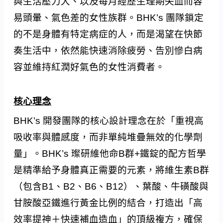
與生活壓力大、以及每月經歷生理期失血而容
易頭暈、氣色差的女性族群。BHK’s 團隊鎖定
的不是身體有特定病症的人，而是渴望在快節
奏生活中，依然能快速消除疲勞、告別慘白病
容並維持紅潤好氣色的女性消費者。
核心理念
BHK’s 開發團隊的核心設計理念在於「重視高
吸收率與體感度，而非單純堆疊無效的化學劑
量」。BHK’s 璨研維他命B群+鐵錠的配方哲學
是精準給予身體真正需要的元素，將維生素B群
（包含B1、B2、B6、B12）、葉酸、牛磺酸與
甘胺酸亞鐵進行黃金比例的結合，打造出「高
效率提神＋快速補血造血」的頂級複方，確保