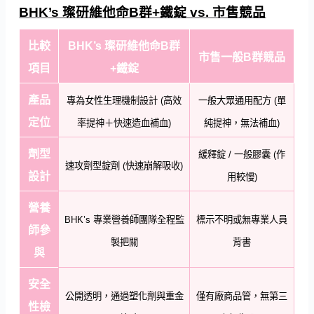
BHK’s 璨研維他命B群+鐵錠 vs. 市售競品
比較
BHK’s 璨研維他命B群
市售一般B群競品
項目
+鐵錠
產品
專為女性生理機制設計 (高效
一般大眾通用配方 (單
定位
率提神＋快速造血補血)
純提神，無法補血)
劑型
緩釋錠 / 一般膠囊 (作
速攻劑型錠劑 (快速崩解吸收)
設計
用較慢)
營養
BHK’s 專業營養師團隊全程監
標示不明或無專業人員
師參
製把關
背書
與
安全
公開透明，通過塑化劑與重金
僅有廠商品管，無第三
性檢