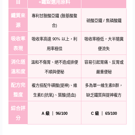
目
+鐵錠選用原料
鐵質來
專利甘胺酸亞鐵 (胺基酸螯
硫酸亞鐵 / 焦磷酸鐵
源
合)
吸收率
吸收率高達 90% 以上，利
吸收率極低，大半隨糞
表現
用率極佳
便流失
消化道
溫和不傷胃、絕不造成排便
容易引起胃痛、反胃或
溫和度
不順與便秘
嚴重便秘
配方完
複方搭配牛磺酸(提神)、維
多為單一維生素B群，
整度
生素E(抗氧)、葉酸(造血)
缺乏鐵質與提神複方
綜合評
A 級 ｜ 96/100
C 級 ｜ 65/100
分