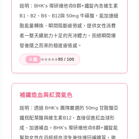
說明：BHK’s 璨研維他命B群+鐵錠內含維生素
B1、B2、B6、B12與 50mg 牛磺酸，能加速細
胞能量轉換、瞬間阻斷疲勞感，提供女性消費
者一整天續航力十足的充沛體力，拒絕瞬間爆
發後隨之而來的極度疲倦感。
⭐⭐⭐⭐⭐
95 / 100
A 級
補鐵造血與紅潤氣色
說明：透過 BHK’s 團隊嚴選的 50mg 甘胺酸亞
鐵搭配葉酸與維生素B12，直接促進紅血球形
成、加速補血。BHK’s 璨研維他命B群+鐵錠能
幫助女性在月經經血流失後快速回補鐵質，徹