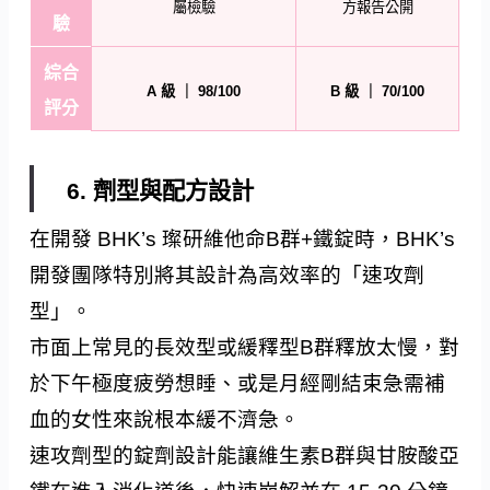
屬檢驗
方報告公開
驗
綜合
A 級 ｜ 98/100
B 級 ｜ 70/100
評分
6. 劑型與配方設計
在開發 BHK’s 璨研維他命B群+鐵錠時，BHK’s
開發團隊特別將其設計為高效率的「速攻劑
型」。
市面上常見的長效型或緩釋型B群釋放太慢，對
於下午極度疲勞想睡、或是月經剛結束急需補
血的女性來說根本緩不濟急。
速攻劑型的錠劑設計能讓維生素B群與甘胺酸亞