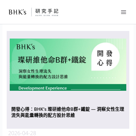
跳
至
主
要
內
容
開發心得：BHK’s 璨研維他命B群+鐵錠 — 洞察女性生理
流失與能量轉換的配方設計思維
2026-04-28