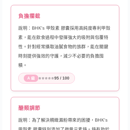
負擔攔截
說明：BHK’s 甲殼素 膠囊採用高純度專利甲殼
素，能在飲食過程中發揮強大的吸附與包覆特
性。針對經常攝取油膩食物的族群，能在關鍵
時刻提供強效的守護，減少不必要的負擔囤
積。
⭐⭐⭐⭐⭐
95 / 100
A 級
醣類調節
說明：為了解決精緻澱粉帶來的困擾，BHK’s
甲殼素 膠囊特別添加了微量元素鉻。鉻有助於