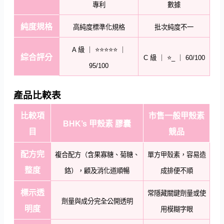
專利
數據
純度規格
高純度標準化規格
批次純度不一
A 級 ｜ ⭐⭐⭐⭐⭐ ｜
綜合評分
C 級 ｜ ⭐_ ｜ 60/100
95/100
產品比較表
比較項
市售一般甲殼素
BHK’s 甲殼素 膠囊
目
競品
配方完
複合配方（含果寡糖、菊糖、
單方甲殼素，容易造
整度
鉻），顧及消化道順暢
成排便不順
標示透
常隱藏關鍵劑量或使
劑量與成分完全公開透明
明度
用模糊字眼