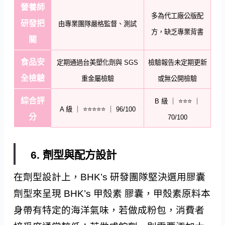
營養師
多為代工廠公版配
研發把
由專業團隊嚴格監督、測試
方，缺乏專業背書
關
食品安
定期通過台美塑化劑與 SGS
檢驗報告未定期更新
全檢驗
重金屬檢驗
或無公開檢驗
綜合評
B 級 ｜ ⭐⭐⭐ ｜
A 級 ｜ ⭐⭐⭐⭐⭐ ｜ 96/100
分
70/100
6. 劑型與配方設計
在劑型設計上，BHK’s 研發團隊堅決選用膠囊
劑型來呈現 BHK’s 甲殼素 膠囊，甲殼素原料本
身帶有特定的海洋氣味，若做成粉包，消費者