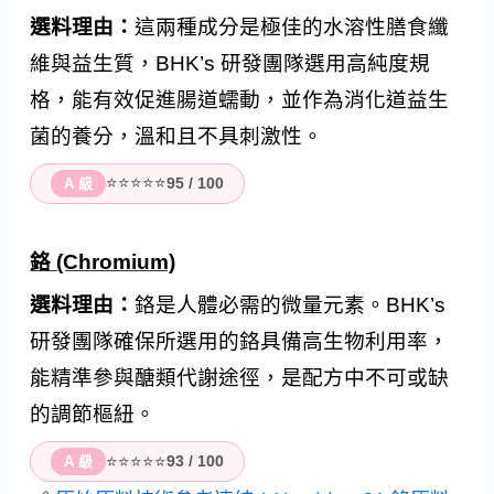
選料理由：
這兩種成分是極佳的水溶性膳食纖
維與益生質，BHK’s 研發團隊選用高純度規
格，能有效促進腸道蠕動，並作為消化道益生
菌的養分，溫和且不具刺激性。
⭐⭐⭐⭐⭐
95 / 100
A 級
鉻 (Chromium)
選料理由：
鉻是人體必需的微量元素。BHK’s
研發團隊確保所選用的鉻具備高生物利用率，
能精準參與醣類代謝途徑，是配方中不可或缺
的調節樞紐。
⭐⭐⭐⭐⭐
93 / 100
A 級