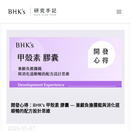
跳
至
主
要
內
容
開發心得：BHK’s 甲殼素 膠囊 — 兼顧負擔攔截與消化道
順暢的配方設計思維
2026-05-07