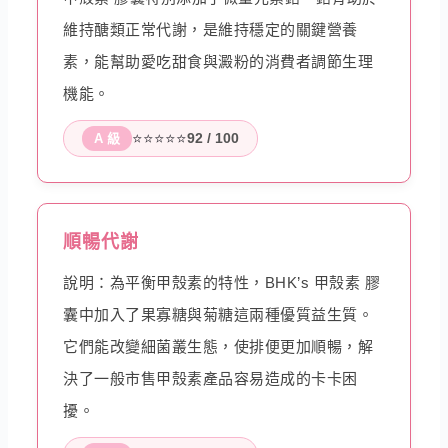
維持醣類正常代謝，是維持穩定的關鍵營養
素，能幫助愛吃甜食與澱粉的消費者調節生理
機能。
⭐⭐⭐⭐⭐
92 / 100
A 級
順暢代謝
說明：為平衡甲殼素的特性，BHK’s 甲殼素 膠
囊中加入了果寡糖與菊糖這兩種優質益生質。
它們能改變細菌叢生態，使排便更加順暢，解
決了一般市售甲殼素產品容易造成的卡卡困
擾。