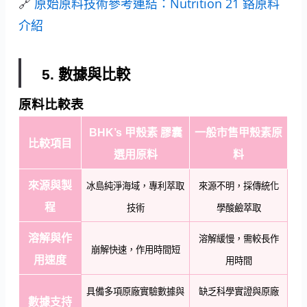
🔗
原始原料技術參考連結：Nutrition 21 鉻原料
介紹
5. 數據與比較
原料比較表
BHK’s 甲殼素 膠囊
一般市售甲殼素原
比較項目
選用原料
料
來源與製
冰島純淨海域，專利萃取
來源不明，採傳統化
程
技術
學酸鹼萃取
溶解與作
溶解緩慢，需較長作
崩解快速，作用時間短
用速度
用時間
具備多項原廠實驗數據與
缺乏科學實證與原廠
數據支持