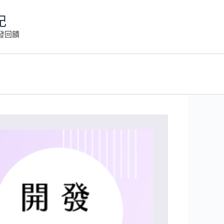
記
發回饋