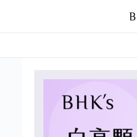
跳
至
主
要
內
容