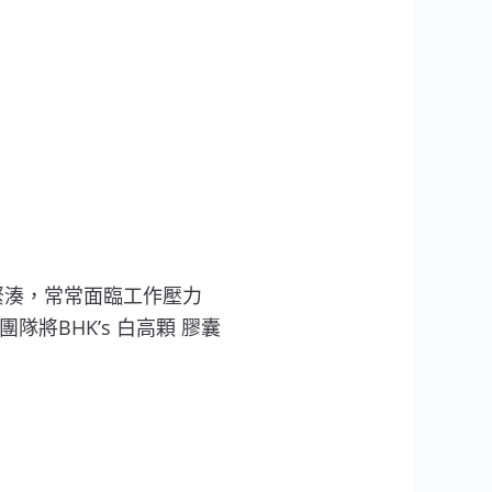
緊湊，常常面臨工作壓力
將BHK’s 白高顆 膠囊