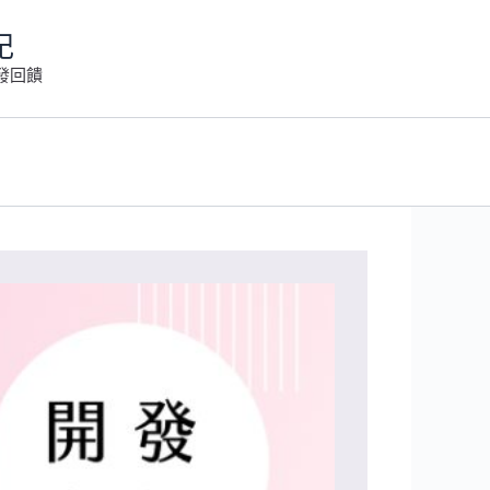
記
發回饋