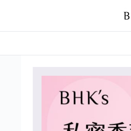
跳
至
主
要
內
容