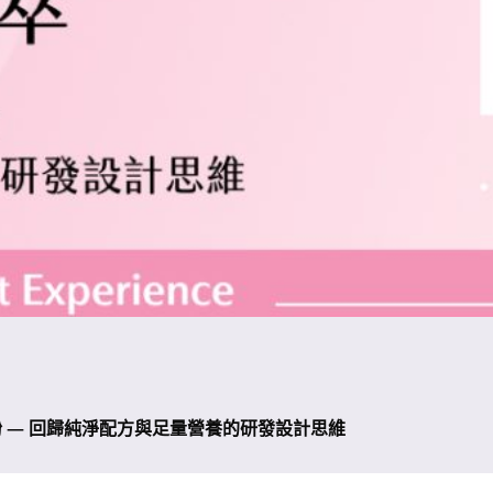
菌粉 — 回歸純淨配方與足量營養的研發設計思維