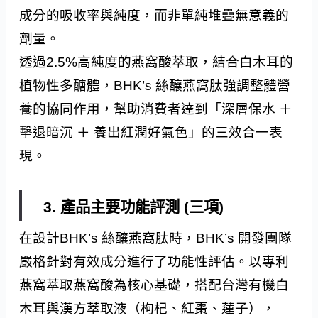
成分的吸收率與純度，而非單純堆疊無意義的
劑量。
透過2.5%高純度的燕窩酸萃取，結合白木耳的
植物性多醣體，BHK’s 絲釀燕窩肽強調整體營
養的協同作用，幫助消費者達到「深層保水 ＋
擊退暗沉 ＋ 養出紅潤好氣色」的三效合一表
現。
3. 產品主要功能評測 (三項)
在設計BHK’s 絲釀燕窩肽時，BHK’s 開發團隊
嚴格針對有效成分進行了功能性評估。以專利
燕窩萃取燕窩酸為核心基礎，搭配台灣有機白
木耳與漢方萃取液（枸杞、紅棗、蓮子），