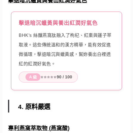
擊退暗沉蠟黃與養出紅潤好氣色
擊退暗沉蠟黃與養出紅潤好氣色
BHK’s 絲釀燕窩肽融入了枸杞、紅棗與蓮子萃
取液。這些傳統溫和的漢方精華，能有效促進
微循環，擊退暗沉與蠟黃感，幫妳養出白裡透
紅的紅潤好氣色。
⭐⭐⭐⭐⭐
90 / 100
A 級
4. 原料嚴選
專利燕窩萃取物 (燕窩酸)