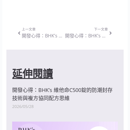
上一頁
下一篇
上一文章
下一文章
開發心得：BHK’s 液態兒童鋅 草莓口味 — 兼顧純淨吸收與適口性的液態營養設計思維
開發心得：BHK’s 兒童倍高鈣粉 檸檬口味 — 兼顧純淨成分與高吸收率的兒童營養設計思維
延伸閱讀
開發心得：BHK’s 維他命C500錠的防潮封存
技術與複方協同配方思維
2026/05/28