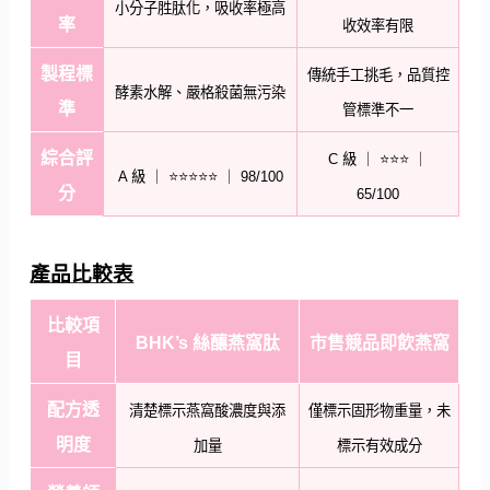
小分子胜肽化，吸收率極高
率
收效率有限
製程標
傳統手工挑毛，品質控
酵素水解、嚴格殺菌無污染
準
管標準不一
綜合評
C 級 ｜ ⭐⭐⭐ ｜
A 級 ｜ ⭐⭐⭐⭐⭐ ｜ 98/100
分
65/100
產品比較表
比較項
BHK’s 絲釀燕窩肽
市售競品即飲燕窩
目
配方透
清楚標示燕窩酸濃度與添
僅標示固形物重量，未
明度
加量
標示有效成分