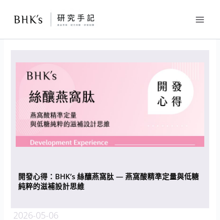
跳
至
主
要
內
容
開發心得：BHK’s 絲釀燕窩肽 — 燕窩酸精準定量與低糖
純粹的滋補設計思維
2026-05-06