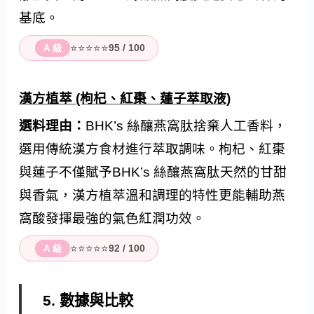
基底。
⭐⭐⭐⭐⭐
95 / 100
A 級
漢方植萃 (枸杞、紅棗、蓮子萃取液)
選料理由：
BHK’s 絲釀燕窩肽捨棄人工香料，
選用傳統漢方食材進行萃取調味。枸杞、紅棗
與蓮子不僅賦予BHK’s 絲釀燕窩肽天然的甘甜
與香氣，漢方植萃溫和調理的特性更能輔助燕
窩酸發揮最強的氣色紅潤功效。
⭐⭐⭐⭐⭐
92 / 100
A 級
5. 數據與比較