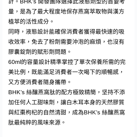
計。BHK’s 開發團隊選擇此液態劑型的首要考
量，是為了最大程度地保存燕窩萃取物與漢方
植萃的活性成分。
同時，液態設計能確保消費者獲得最快速的吸
收效率，免去了粉劑需要沖泡的麻煩，也沒有
膠囊錠劑的賦形劑問題。
60ml的容量設計精準掌控了單次保養所需的完
美比例，既能滿足消費者一次喝下的順暢感，
又方便消費者隨身攜帶。
BHK’s 絲釀燕窩肽的配方極致精簡，坚持不添
加任何人工甜味劑，讓白木耳本身的天然膠質
與紅棗枸杞的自然清甜，成為BHK’s 絲釀燕窩
肽最純粹的風味來源。