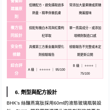
營養師
低糖配方，避免攝取過多
常添加大量果糖或蔗糖
建議原
熱量，精準保養肌膚
掩蓋腥味
則
複方協
搭配有機白木耳與紅棗枸
單一燕窩成分，或添加
同設計
杞萃取
增稠劑製造口感
安全性
具備第三方重金屬與塑化
檢驗報告不完整或未定
檢驗
劑檢驗報告
期更新公開
綜合評
B 級 ｜ ⭐⭐⭐⭐ ｜
A 級 ｜ ⭐⭐⭐⭐⭐ ｜ 95/100
分
75/100
6. 劑型與配方設計
BHK’s 絲釀燕窩肽採用60ml的液態玻璃瓶裝設