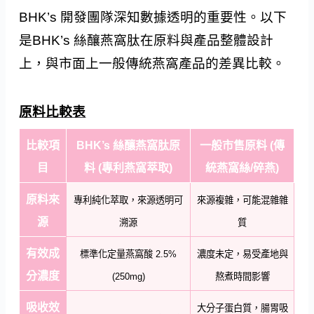
BHK’s 開發團隊深知數據透明的重要性。以下
是BHK’s 絲釀燕窩肽在原料與產品整體設計
上，與市面上一般傳統燕窩產品的差異比較。
原料比較表
比較項
BHK’s 絲釀燕窩肽原
一般市售原料 (傳
目
料 (專利燕窩萃取)
統燕窩絲/碎燕)
原料來
專利純化萃取，來源透明可
來源複雜，可能混雜雜
源
溯源
質
有效成
標準化定量燕窩酸 2.5%
濃度未定，易受產地與
分濃度
(250mg)
熬煮時間影響
吸收效
大分子蛋白質，腸胃吸