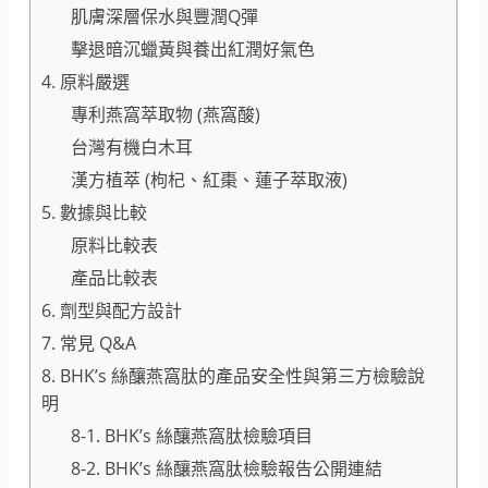
肌膚深層保水與豐潤Q彈
擊退暗沉蠟黃與養出紅潤好氣色
4. 原料嚴選
專利燕窩萃取物 (燕窩酸)
台灣有機白木耳
漢方植萃 (枸杞、紅棗、蓮子萃取液)
5. 數據與比較
原料比較表
產品比較表
6. 劑型與配方設計
7. 常見 Q&A
8. BHK’s 絲釀燕窩肽的產品安全性與第三方檢驗說
明
8-1. BHK’s 絲釀燕窩肽檢驗項目
8-2. BHK’s 絲釀燕窩肽檢驗報告公開連結