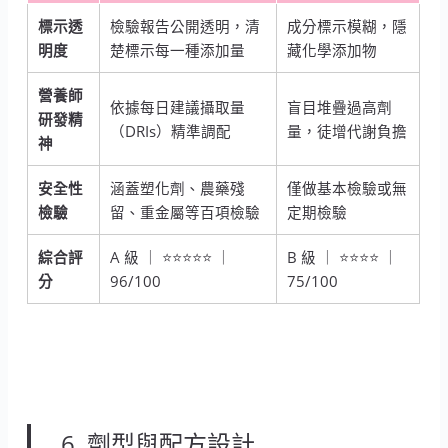
標示透
檢驗報告公開透明，清
成分標示模糊，隱
明度
楚標示每一種添加量
藏化學添加物
營養師
依據每日建議攝取量
盲目堆疊過高劑
研發精
（DRIs）精準調配
量，徒增代謝負擔
神
安全性
涵蓋塑化劑、農藥殘
僅做基本檢驗或無
檢驗
留、重金屬等百項檢驗
定期檢驗
綜合評
A 級 ｜ ⭐⭐⭐⭐⭐ ｜
B 級 ｜ ⭐⭐⭐⭐ ｜
分
96/100
75/100
6. 劑型與配方設計