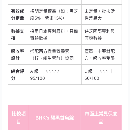
有效成
標明定量標準（如：黑芝
未定量，批次活
分定量
麻5%、紫米15%）
性差異大
數據支
採用日本專利原料，具備
缺乏國際專利與
持
實驗數據
原廠數據
吸收率
搭配西方微量營養素
僅單一中藥材配
設計
（鋅、維生素群）協同
方，吸收率受限
綜合評
A 級 ｜ ⭐⭐⭐⭐⭐ ｜
C 級 ｜ ⭐⭐⭐ ｜
分
95/100
60/100
比較項
市面上常見保養
BHK’s 耀黑首烏錠
目
品