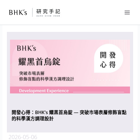
跳
至
主
要
內
容
開發心得：BHK’s 耀黑首烏錠 — 突破市場表層修飾盲點
的科學漢方調理設計
2026-05-06