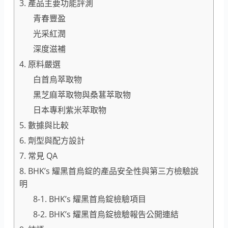
3. 產品主要功能評測
青春豐盈
光采紅潤
深度滋補
4. 原料嚴選
白首烏萃取物
黑芝麻萃取物與桑葚萃取物
日本專利紫米萃取物
5. 數據與比較
6. 劑型與配方設計
7. 常見 QA
8. BHK’s 耀黑首烏錠的產品安全性與第三方檢驗說
明
8-1. BHK’s 耀黑首烏錠檢驗項目
8-2. BHK’s 耀黑首烏錠檢驗報告公開連結