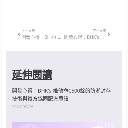
上一頁
下一篇
上一文章
下一文章
開發心得：BHK’s 益菌淨口錠EX — 改變細菌叢生態與中和氣味的配方設計思維
開發心得：BHK’s 兒童小晶澈葉黃素EX 咀嚼錠 葡萄口味 — 數位學習時代下的兒童防護配方設計思維
延伸閱讀
開發心得：BHK’s 維他命C500錠的防潮封存
技術與複方協同配方思維
2026/05/28