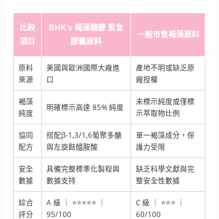
比較
BHK’s 褐藻糖膠 素食
一般市售褐藻原料
項目
膠囊原料
原料
美國與歐洲國際大廠進
產地不明或缺乏原
來源
口
廠授權
褐藻
未標示純度或僅標
明確標示高達 85% 純度
純度
示萃取物比例
協同
搭配β-1,3/1,6葡聚多醣
單一褐藻成分，保
配方
與左旋麩醯胺酸
護力受限
安全
具備完整標準化製程與
缺乏科學文獻與完
數據
數據支持
整安全性數據
綜合
A 級 ｜ ⭐⭐⭐⭐⭐ ｜
C 級 ｜ ⭐⭐⭐ ｜
評分
95/100
60/100