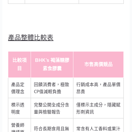
產品整體比較表
比較項
BHK’s 褐藻糖膠
市售高價競品
目
素食膠囊
產品定
回饋消費者，極致
行銷成本高，產品單價
價理念
CP值減輕負擔
昂貴
標示透
完整公開全成分含
僅標示主成分，隱藏賦
明度
量與檢驗報告
形劑資訊
營養師
符合長期食用且無
常含有人工香料或果汁
建議原