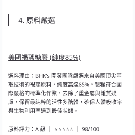
4. 原料嚴選
美國褐藻糖膠 (純度85%)
選料理由：BHK’s 開發團隊嚴選來自美國頂尖萃
取技術的褐藻原料，純度高達85%。製程符合國
際嚴格的標準化作業，去除了重金屬與雜質疑
慮，保留最純粹的活性多醣體，確保人體吸收率
與生物利用率達到最佳狀態。
原料評力：A 級 ｜ ⭐⭐⭐⭐⭐ ｜ 98/100