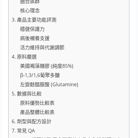
適合族群
核心理念
3. 產品主要功能評測
穩健保護力
病後補養支援
活力維持與代謝調節
4. 原料嚴選
美國褐藻糖膠 (純度85%)
β-1,3/1,6葡聚多醣
左旋麩醯胺酸 (Glutamine)
5. 數據與比較
原料優勢比較表
產品整體比較表
6. 劑型與配方設計
7. 常見 QA