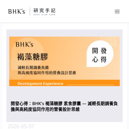
跳
至
主
要
內
容
開發心得：BHK’s 褐藻糖膠 素食膠囊 — 減輕長期調養負
擔與高純度協同作用的營養設計思維
2026-05-07