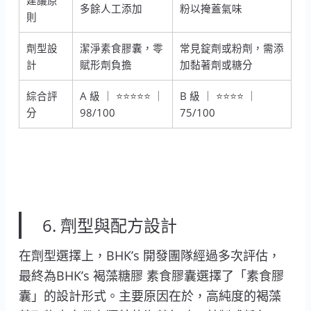
多餘人工添加
粉以掩蓋氣味
則
劑型設
潔淨素食膠囊，零
常見錠劑或粉劑，需添
計
賦形劑負擔
加黏著劑或糖分
綜合評
A 級 ｜ ⭐⭐⭐⭐⭐ ｜
B 級 ｜ ⭐⭐⭐⭐ ｜
分
98/100
75/100
6. 劑型與配方設計
在劑型選擇上，BHK’s 開發團隊經過多次評估，
最終為BHK’s 褐藻糖膠 素食膠囊選擇了「素食膠
囊」的設計形式。主要原因在於，高純度的褐藻