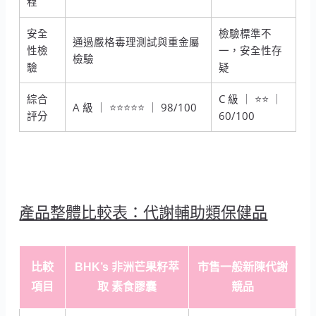
程
安全
檢驗標準不
通過嚴格毒理測試與重金屬
性檢
一，安全性存
檢驗
驗
疑
綜合
C 級 ｜ ⭐⭐ ｜
A 級 ｜ ⭐⭐⭐⭐⭐ ｜ 98/100
評分
60/100
產品整體比較表：代謝輔助類保健品
比較
BHK’s 非洲芒果籽萃
市售一般新陳代謝
項目
取 素食膠囊
競品