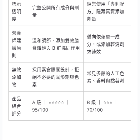
標示
經常使用「專利配
完整公開所有成分與劑
透明
方」隱藏真實添加
量
度
劑量
營養
偏向依賴單一成
師建
溫和調節，添加雙效膳
分，或添加輕瀉劑
議原
食纖維與 B 群協同作用
求速效
則
無效
採用素食膠囊設計，拒
常見多餘的人工色
添加
絕不必要的賦形劑與色
素、香料與黏著劑
物
素
產品
A 級 ｜ ⭐⭐⭐⭐⭐ ｜
B 級 ｜ ⭐⭐⭐ ｜
綜合
95/100
70/100
評分