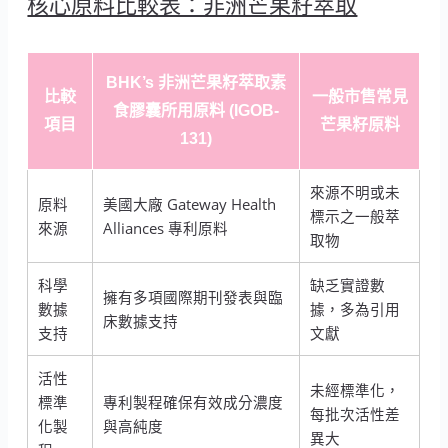
核心原料比較表：非洲芒果籽萃取
BHK’s 非洲芒果籽萃取素
比較
一般市售常見
食膠囊所用原料 (IGOB-
項目
芒果籽原料
131)
來源不明或未
原料
美國大廠 Gateway Health
標示之一般萃
來源
Alliances 專利原料
取物
科學
缺乏實證數
擁有多項國際期刊發表與臨
數據
據，多為引用
床數據支持
支持
文獻
活性
未經標準化，
標準
專利製程確保有效成分濃度
每批次活性差
化製
與高純度
異大