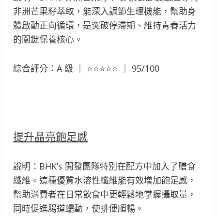
非洲芒果籽萃取，能深入調節生理機能，幫助身
體啟動正向循環，是突破停滯期、維持青春活力
的關鍵保養核心。
綜合評分：A 級 ｜ ⭐⭐⭐⭐⭐ ｜ 95/100
提升晶亮飽足感
說明：BHK’s 開發團隊特別在配方中加入了膳食
纖維。這種優質水溶性纖維能有效增加飽足感，
幫助消費者在日常飲食中更輕鬆地掌握攝取量，
同時促進腸道蠕動，使排便順暢。