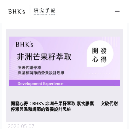
跳
至
主
要
內
容
開發心得：BHK’s 非洲芒果籽萃取 素食膠囊 — 突破代謝
停滯與溫和調節的營養設計思維
2026-05-07