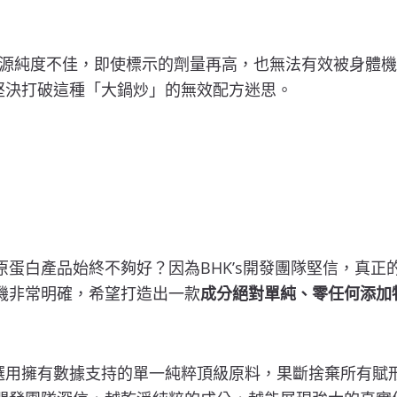
源純度不佳，即使標示的劑量再高，也無法有效被身體機制
時，堅決打破這種「大鍋炒」的無效配方迷思。
膠原蛋白產品始終不夠好？因為BHK’s開發團隊堅信，真
動機非常明確，希望打造出一款
成分絕對單純、零任何添加
白粉只選用擁有數據支持的單一純粹頂級原料，果斷捨棄所有