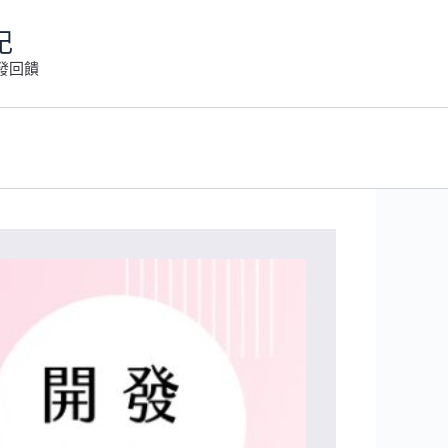
記
發回饋