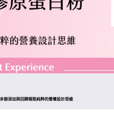
 捨棄多餘添加與回歸極致純粹的營養設計思維