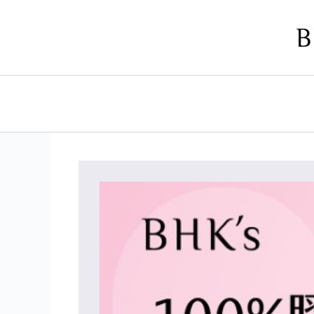
跳
至
主
要
內
容