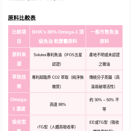
原料比較表
比較項
BHK’s 88% Omega-3 頂
一般市售魚油
目
級魚油 軟膠囊原料
原料
原料來
Solutex專利魚油（IFOS五星
產地不明或未認證
源
認證）
之雜油
萃取技
專利超臨界 CO2 萃取（純淨無
傳統分子蒸餾（高
術
雜質）
溫易破壞活性）
Omega-
約 30% – 50% 不
高達 88%
3 濃度
等
吸收型
EE或TG型（吸收
rTG型（人體高吸收率）