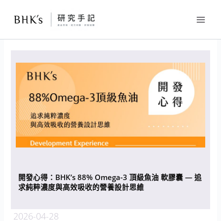
跳
至
主
要
內
容
開發心得：BHK’s 88% Omega-3 頂級魚油 軟膠囊 — 追
求純粹濃度與高效吸收的營養設計思維
2026-04-28