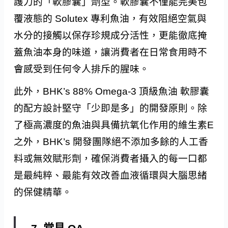
護力的「軟膠囊」劑型。軟膠囊不僅能完美包
覆液態的 Solutex 專利魚油，有效阻絕空氣與
水分的接觸以保存珍規成分活性，更能徹底掩
蓋魚油本身的味道，讓消費者在日常食用時不
會感受到任何令人排斥的腥味。
此外，BHK’s 88% Omega-3 頂級魚油 軟膠囊
的配方設計堅守「少即是多」的開發原則。除
了極高濃度的魚油與具備抗氧化作用的維生素E
之外，BHK’s 開發團隊絕不添加多餘的人工香
料或無效賦形劑，確保消費者攝入的每一口都
是最純粹、最能有效改善血液循環與大腦思緒
的保健精華。