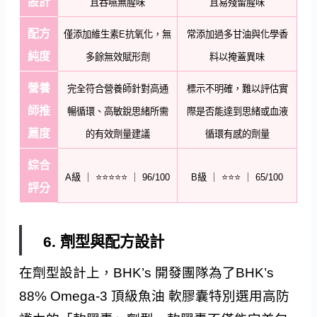
設計
且吞嚥無腥味
且易殘留腥味
配方
僅添加維生素E抗氧化，無
常添加過多甘油與化學香
純度
多餘無效賦形劑
料以掩蓋異味
營養
完全符合營養師針對高通
標示不明確，難以評估實
師推
暢循環、高敏銳思緒所需
際是否能達到思緒或血液
薦度
的有效劑量建議
循環有感的劑量
綜合
A級 ｜ ⭐⭐⭐⭐⭐ ｜ 96/100
B級 ｜ ⭐⭐⭐ ｜ 65/100
評分
6. 劑型與配方設計
在劑型設計上，BHK’s 開發團隊為了BHK’s
88% Omega-3 頂級魚油 軟膠囊特別選用高防