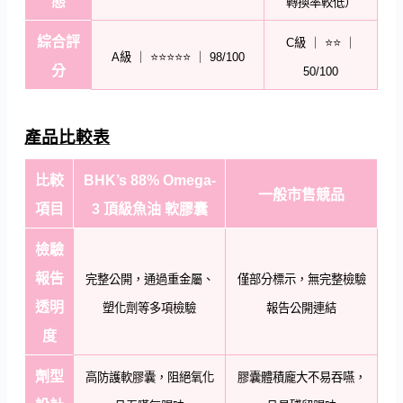
態
轉換率較低）
綜合評
C級 ｜ ⭐⭐ ｜
A級 ｜ ⭐⭐⭐⭐⭐ ｜ 98/100
分
50/100
產品比較表
比較
BHK’s 88% Omega-
一般市售競品
項目
3 頂級魚油 軟膠囊
檢驗
報告
完整公開，通過重金屬、
僅部分標示，無完整檢驗
透明
塑化劑等多項檢驗
報告公開連結
度
劑型
高防護軟膠囊，阻絕氧化
膠囊體積龐大不易吞嚥，